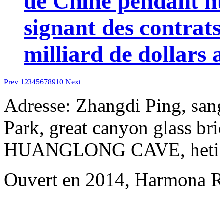
de Chine pendant hu
signant des contrat
milliard de dollars 
Prev
1
2
3
4
5
6
7
8
9
10
Next
Adresse: Zhangdi Ping, san
Park, great canyon glass br
HUANGLONG CAVE, hetianju
Ouvert en 2014, Harmona R