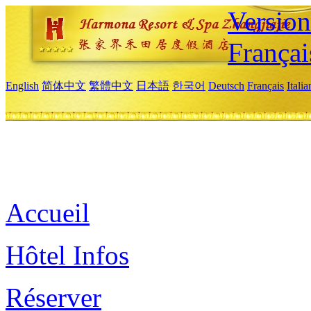
Versio
Françai
English
简体中文
繁體中文
日本語
한국어
Deutsch
Français
Itali
Accueil
Hôtel Infos
Réserver