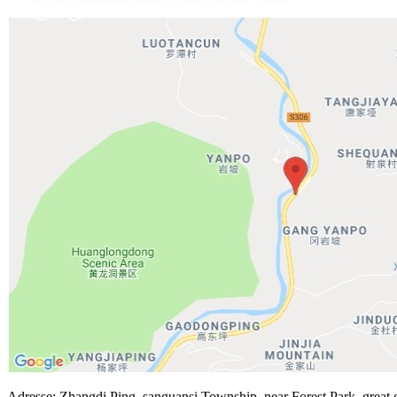
Adresse: Zhangdi Ping, sanguansi Township, near Forest Park, gre