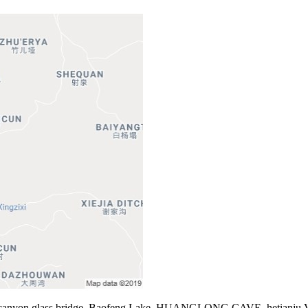
at canyon glass bridge, Baofeng Lake, HUANGLONG CAVE, hetianju Val