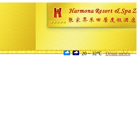
20 ~ 32℃
Détail météo