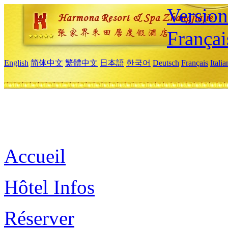
Versio
Françai
English
简体中文
繁體中文
日本語
한국어
Deutsch
Français
Itali
Accueil
Hôtel Infos
Réserver