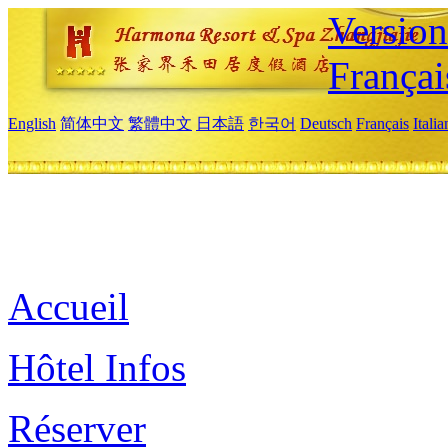
Versio
Françai
English
简体中文
繁體中文
日本語
한국어
Deutsch
Français
Itali
Accueil
Hôtel Infos
Réserver