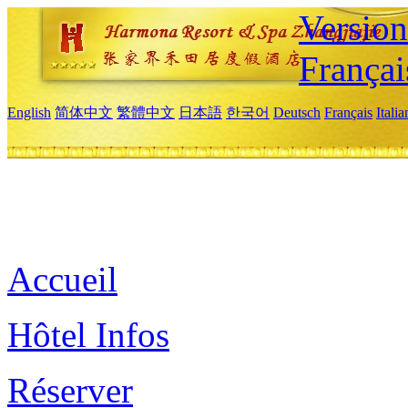
Versio
Françai
English
简体中文
繁體中文
日本語
한국어
Deutsch
Français
Itali
Accueil
Hôtel Infos
Réserver