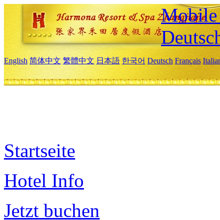
Mobile 
Deutsc
English
简体中文
繁體中文
日本語
한국어
Deutsch
Français
Itali
Startseite
Hotel Info
Jetzt buchen