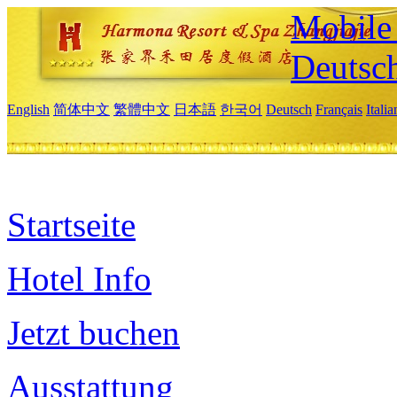
Mobile 
Deutsc
English
简体中文
繁體中文
日本語
한국어
Deutsch
Français
Itali
Startseite
Hotel Info
Jetzt buchen
Ausstattung