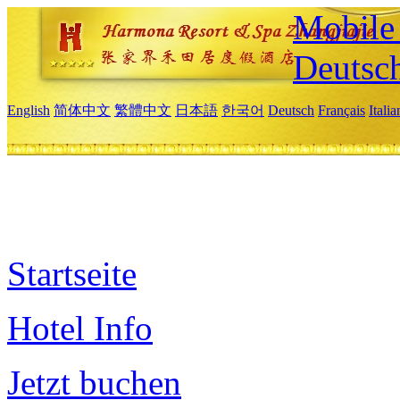
Mobile 
Deutsc
English
简体中文
繁體中文
日本語
한국어
Deutsch
Français
Itali
Startseite
Hotel Info
Jetzt buchen