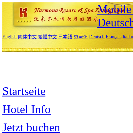
Mobile 
Deutsc
English
简体中文
繁體中文
日本語
한국어
Deutsch
Français
Itali
Startseite
Hotel Info
Jetzt buchen