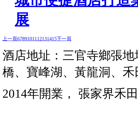
展
上一頁
6
7
8
9
10
11
12
13
14
15
下一頁
酒店地址：三官寺鄉張地
橋、寶峰湖、黃龍洞、禾
2014年開業， 張家界