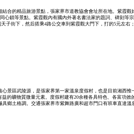
結合的精品旅游景點，張家界市道教協會會址所在地。紫霞觀始建
中華同心鎖等景點。紫霞觀內有國內外著名書法家的題詞、碑刻等
天子街下，然后搭乘4路公交車到紫霞觀大門下，打的5元左右；2、
核心景區武陵源，是張家界第一家溫泉度假村，也是目前湘西惟
有益的礦物質微量元素。度假村建有20余種各具特色、各富功
鄉土格調。交通張家界市紫舞路廣和超市門口有班車直達溫泉度假村