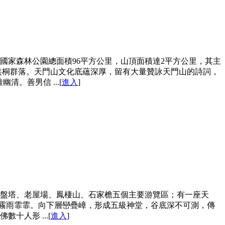
國家森林公園總面積96平方公里，山頂面積達2平方公里，其主
山珙桐群落。天門山文化底蘊深厚，留有大量贊詠天門山的詩詞，
。善男信 ...[
進入
]
、茶盤塔、老屋場、鳳棲山、石家檐五個主要游覽區；有一座天
日霧雨霏霏。向下層巒疊嶂，形成五級神堂，谷底深不可測，傳
人形 ...[
進入
]