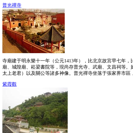
普光禪寺
寺廟建于明永樂十一年（公元1413年），比北京故宮早七年
廟、城隍廟、崧梁書院等，現尚存普光寺、武廟、文昌祠等。
太上老君）以及關公等諸多神像。普光禪寺坐落于張家界市區，為
紫霞觀