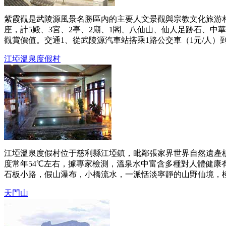
紫霞觀是武陵源風景名勝區內的主要人文景觀與宗教文化旅游相
座，計5殿、3宮、2亭、2廟、1閣、八仙山、仙人足跡石、
觀賞價值。交通1、從武陵源汽車站搭乘1路公交車（1元/人）到
江埡溫泉度假村
江埡溫泉度假村位于慈利縣江埡鎮，毗鄰張家界世界自然遺產
度常年54℃左右，據專家檢測，溫泉水中富含多種對人體健康
石板小路，假山瀑布，小橋流水，一派恬淡寧靜的山野仙境，極具
天門山