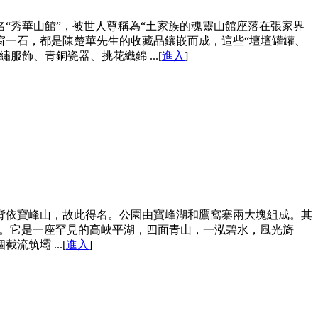
“秀華山館”，被世人尊稱為“土家族的魂靈山館座落在張家界
窗一石，都是陳楚華先生的收藏品鑲嵌而成，這些“壇壇罐罐、
飾、青銅瓷器、挑花織錦 ...[
進入
]
背依寶峰山，故此得名。公園由寶峰湖和鷹窩寨兩大塊組成。其
景點。它是一座罕見的高峽平湖，四面青山，一泓碧水，風光旖
筑壩 ...[
進入
]