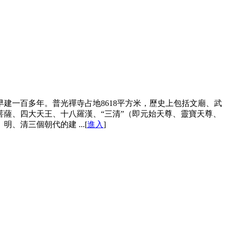
建一百多年。普光禪寺占地8618平方米，歷史上包括文廟、武
薩、四大天王、十八羅漢、“三清”（即元始天尊、靈寶天尊、
清三個朝代的建 ...[
進入
]