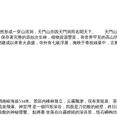
轟然形成一穿山溶洞，天門山亦因天門洞而名聞天下。 天門山
壯麗。保存著完整的原始次生林，植物資源豐富，有世界罕見的高
建成以來香火鼎盛，寺外有七級浮屠，掩映于青枝綠葉中，古雅幽清
低點泗南峪海拔534米。景區內峰林聳立，云霧飄渺，現有黃龍泉
流泉飛瀑。神堂灣 是一個凹形深谷，四面是刀切般的絕壁，終
的神秘聲響。 點將臺 坐落在白霧繚繞的深谷里，怪石嶙峋仿佛數十