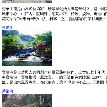
秀華山館是由著名藝術家、砂巖畫創始人陳楚華創立，是中國第
城市中心，山館內井院幽靜，宅院小巧、精致、淡雅。走進山
花花朵朵”均來自田野山頭、村寨古堡、曾顯赫的門第和無數土家
寶峰湖
寶峰湖是自然與人共同創作的風景藝術絕作。上世紀七十年代
中寶峰湖、寶峰飛瀑、鷹窩寨、一線天被稱為武陵源“四絕”。
旎，是山水風景杰作。在此蕩舟，還 可見到湖心島上“玉瓶開花”、
茅巖河