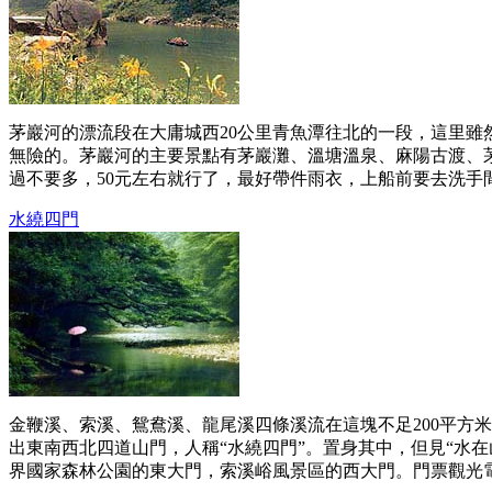
茅巖河的漂流段在大庸城西20公里青魚潭往北的一段，這里雖
無險的。茅巖河的主要景點有茅巖灘、溫塘溫泉、麻陽古渡、
過不要多，50元左右就行了，最好帶件雨衣，上船前要去洗手間
水繞四門
金鞭溪、索溪、鴛鴦溪、龍尾溪四條溪流在這塊不足200平方
出東南西北四道山門，人稱“水繞四門”。置身其中，但見“水
界國家森林公園的東大門，索溪峪風景區的西大門。門票觀光電車