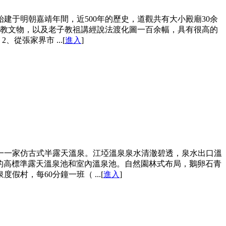
于明朝嘉靖年間，近500年的歷史，道觀共有大小殿廟30余
宗教文物，以及老子教祖講經說法渡化圖一百余幅，具有很高的
從張家界市 ...[
進入
]
一一家仿古式半露天溫泉。江埡溫泉泉水清澈碧透，泉水出口溫
效的高標準露天溫泉池和室內溫泉池。自然園林式布局，鵝卵石青
，每60分鐘一班（ ...[
進入
]