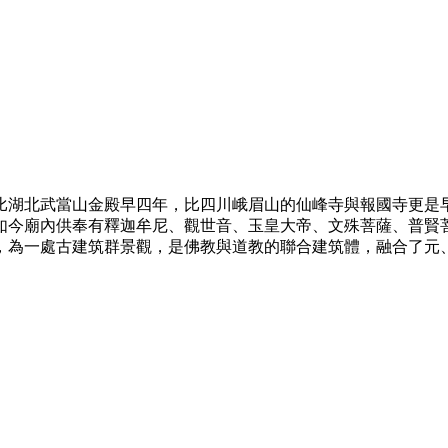
，比湖北武當山金殿早四年，比四川峨眉山的仙峰寺與報國寺更是早
如今廟內供奉有釋迦牟尼、觀世音、玉皇大帝、文殊菩薩、普賢菩
一處古建筑群景觀，是佛教與道教的聯合建筑體，融合了元、明、