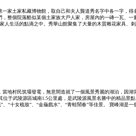
一家土家私藏博物館，取自己和夫人龔道秀名字中各一字，得名
門，整個院落酷似某個土家族大戶人家，房屋內的一磚一瓦、一
人生活的點滴之中。秀華山館聚集了大量的木質雕花家具、刺繡服
，當地村民筑壩發電，無意間造就了一個風景秀麗的湖泊，因湖
 其位于武陵源區城南1.5公里處，是武陵源風景名勝中的精品
“十女梳妝”、“金龜戲水”、“青蛙鬧春”等佳景。 寶峰湖是一個截流