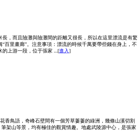
余米長，而且險灘與險灘間的距離又很長，所以在這里漂流是有驚
“百里畫廊”。注意事項：漂流的時候千萬要帶些錢在身上，不
游一段，位于張家 ...[
進入
]
，花香鳥語，奇峰石壁間有一個芳草萋萋的綠洲，幾條山溪切割
、筆架山等景，均有極佳的觀賞情趣。地處武陵源中心，是張家