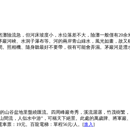
然灘險流急，但河床坡度小，水位落差不大，險灘一般僅有20
茅巖河峽、水洞子瀑布等。河的兩岸青山綠水，風光如畫，故又稱
。照相機、隨身聽最好不要帶，很有可能會弄濕。茅巖河是澧水的上
米的山谷盆地里盤繞匯流。四周峰巖奇秀，溪流潺潺，竹茂樹繁
在山間流，人似水中游”，可稱天下絕景。此處的萬歲牌、將軍巖
票：19元。百龍電梯：單程56元/人。[
進入
]