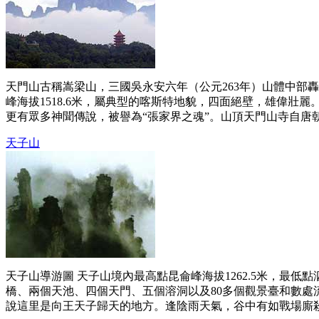
天門山古稱嵩梁山，三國吳永安六年（公元263年）山體中部
峰海拔1518.6米，屬典型的喀斯特地貌，四面絕壁，雄偉
更有眾多神聞傳說，被譽為“張家界之魂”。山頂天門山寺自唐朝
天子山
天子山導游圖 天子山境內最高點昆侖峰海拔1262.5米，最
橋、兩個天池、四個天門、五個溶洞以及80多個觀景臺和數處
說這里是向王天子歸天的地方。逢陰雨天氣，谷中有如戰場廝殺般