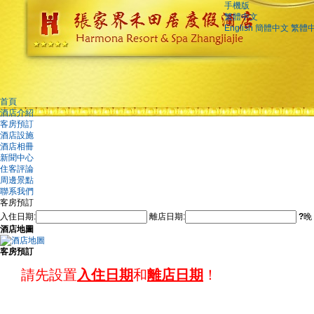
手機版
繁體中文
English
簡體中文
繁體
首頁
酒店介紹
客房預訂
酒店設施
酒店相冊
新聞中心
住客評論
周邊景點
聯系我們
客房預訂
入住日期:
離店日期:
?
晚
酒店地圖
客房預訂
請先設置
入住日期
和
離店日期
！