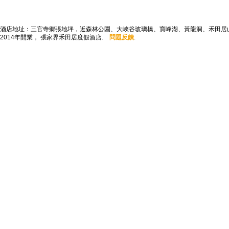
酒店地址：三官寺鄉張地坪，近森林公園、大峽谷玻璃橋、寶峰湖、黃龍洞、禾田居
2014年開業， 張家界禾田居度假酒店.
問題反饋
.