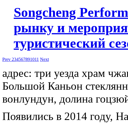
Songcheng Performi
рынку и мероприя
туристический сез
Prev
2
3
4
5
6
7
8
9
10
11
Next
адрес: три уезда храм чжа
Большой Каньон стеклянны
вонлундун, долина гоцзюй
Появились в 2014 году, Ha