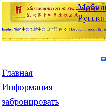
Мобиль
Русски
English
简体中文
繁體中文
日本語
한국어
Deutsch
Français
Itali
Главная
Информация
забронировать