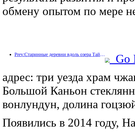
обмену опытом по мере н
Prev:Старинные деревни вдоль озера Тайху в Хучжоу провинции Чжэцзян начали реконструкцию и модернизацию, в которые было инвестировано около 1 млрд юаней.
Go 
адрес: три уезда храм чжа
Большой Каньон стеклянны
вонлундун, долина гоцзюй
Появились в 2014 году, Ha