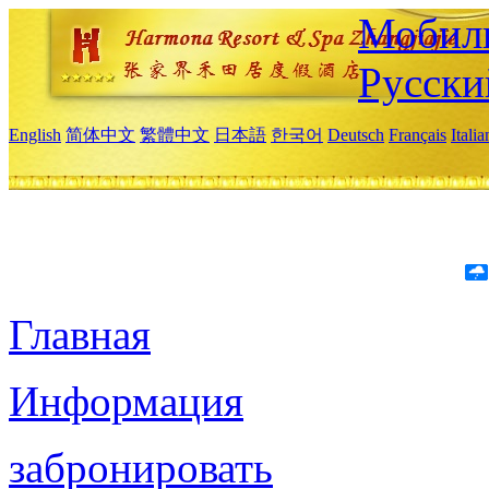
Мобиль
Русски
English
简体中文
繁體中文
日本語
한국어
Deutsch
Français
Itali
Главная
Информация
забронировать