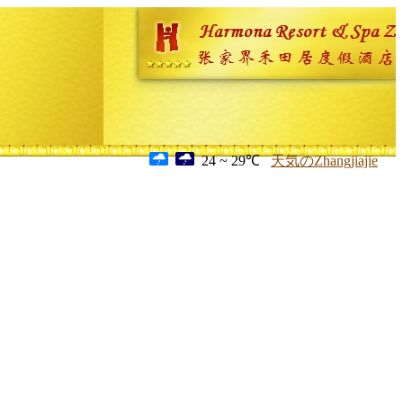
24 ~ 29℃
天気のZhangjiajie