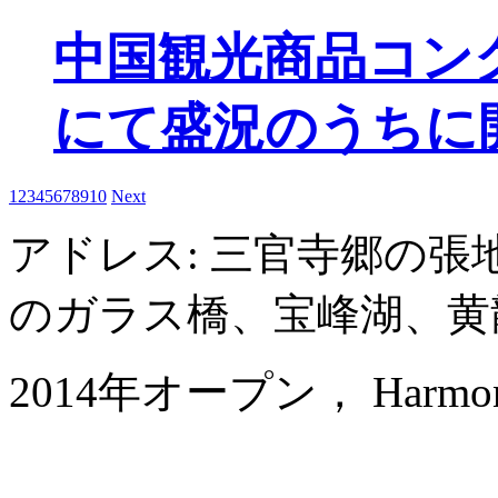
中国観光商品コン
にて盛況のうちに
1
2
3
4
5
6
7
8
9
10
Next
アドレス: 三官寺郷の
のガラス橋、宝峰湖、黄
2014年オープン， Harmona Re