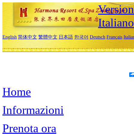
Version
Italiano
English
简体中文
繁體中文
日本語
한국어
Deutsch
Français
Itali
Home
Informazioni
Prenota ora