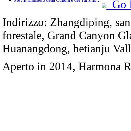
Prev:Il Ministero della Cultura e del Turismo ha riferito che nel 2025, 16.994 siti turistici di livello A hanno accolto 7,51 miliardi di visitatori, generando un fatturato turistico di 554,49 miliardi di yuan.
Go 
Indirizzo: Zhangdiping, san
forestale, Grand Canyon Gl
Huanangdong, hetianju Vall
Aperto in 2014, Harmona Re