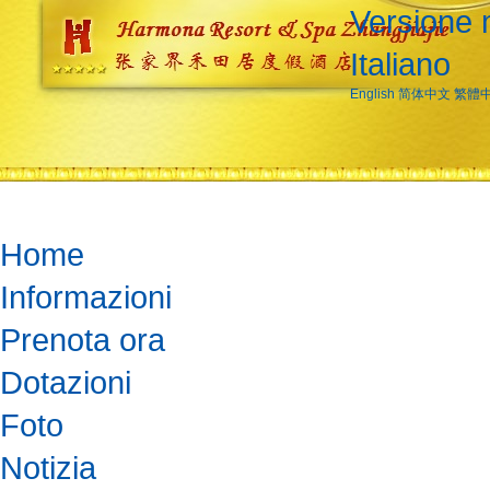
Versione 
Italiano
English
简体中文
繁體
Home
Informazioni
Prenota ora
Dotazioni
Foto
Notizia