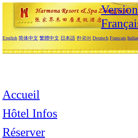
Versio
Françai
English
简体中文
繁體中文
日本語
한국어
Deutsch
Français
Itali
Accueil
Hôtel Infos
Réserver