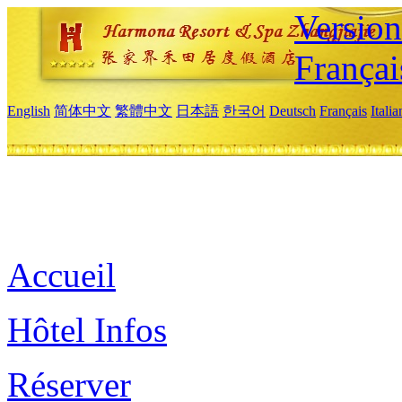
Versio
Françai
English
简体中文
繁體中文
日本語
한국어
Deutsch
Français
Itali
Accueil
Hôtel Infos
Réserver