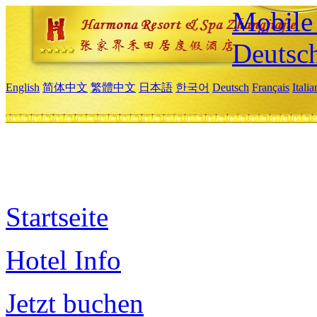
Mobile 
Deutsc
English
简体中文
繁體中文
日本語
한국어
Deutsch
Français
Itali
Startseite
Hotel Info
Jetzt buchen