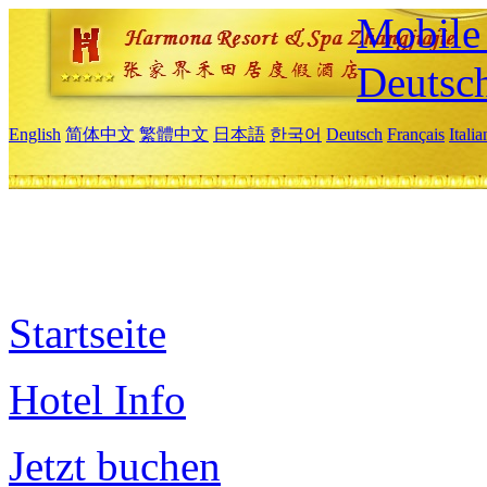
Mobile 
Deutsc
English
简体中文
繁體中文
日本語
한국어
Deutsch
Français
Itali
Startseite
Hotel Info
Jetzt buchen