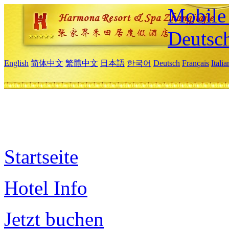
Mobile 
Deutsc
English
简体中文
繁體中文
日本語
한국어
Deutsch
Français
Itali
Startseite
Hotel Info
Jetzt buchen