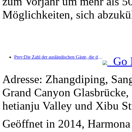
zum Vorjahr um mehr als 5
Möglichkeiten, sich abzukü
Prev:Die Zahl der ausländischen Gäste, die die Hotels der China Travel Service Hotels auf dem Festland im ersten Halbjahr des Jahres empfingen, stieg im Jahresvergleich um 67 %.
Go 
Adresse: Zhangdiping, San
Grand Canyon Glasbrücke,
hetianju Valley und Xibu St
Geöffnet in 2014, Harmona 