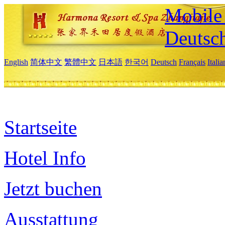
Mobile 
Deutsc
English
简体中文
繁體中文
日本語
한국어
Deutsch
Français
Itali
Startseite
Hotel Info
Jetzt buchen
Ausstattung