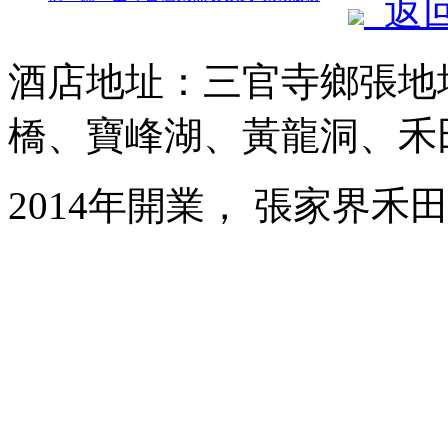
返
酒店地址：三官寺鄉張地
橋、寶峰湖、黃龍洞、禾
2014年開業， 張家界