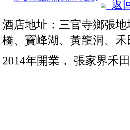
返
酒店地址：三官寺鄉張地
橋、寶峰湖、黃龍洞、禾
2014年開業， 張家界