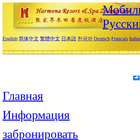
Мобиль
Русски
English
简体中文
繁體中文
日本語
한국어
Deutsch
Français
Itali
Главная
Информация
забронировать