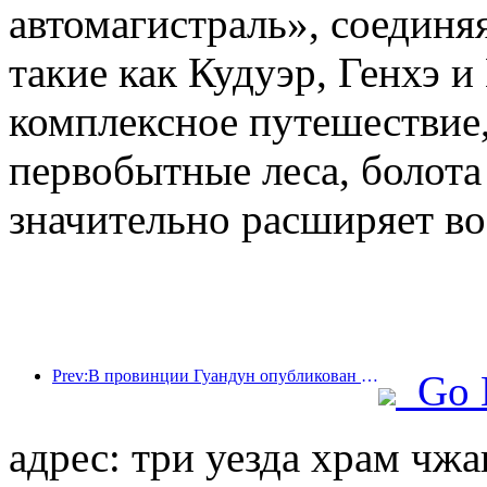
автомагистраль», соединя
такие как Кудуэр, Генхэ и
комплексное путешествие,
первобытные леса, болота
значительно расширяет во
Prev:В провинции Гуандун опубликован план расширения мощностей сферы услуг для превращения Большого залива в туристический центр мирового класса.
Go 
адрес: три уезда храм чжа