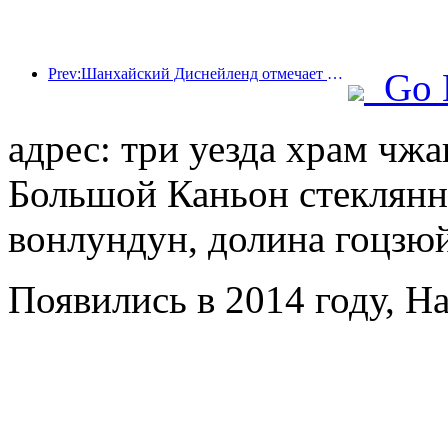
Prev:Шанхайский Диснейленд отмечает свою 10-летнюю годовщину, приняв на сегодняшний день более 100 миллионов посетителей.
Go 
адрес: три уезда храм чжа
Большой Каньон стеклянны
вонлундун, долина гоцзюй
Появились в 2014 году, Ha