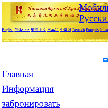
Мобиль
Русски
English
简体中文
繁體中文
日本語
한국어
Deutsch
Français
Itali
Главная
Информация
забронировать