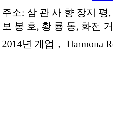
주소: 삼 관 사 향 장지 평,
보 봉 호, 황 룡 동, 화전 
2014년 개업， Harmona Resor