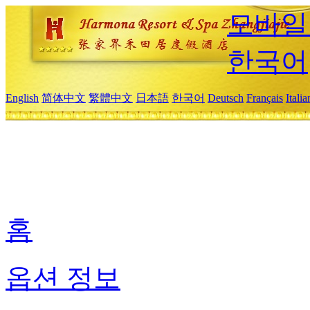
모바일
한국어
English
简体中文
繁體中文
日本語
한국어
Deutsch
Français
Itali
홈
옵션 정보