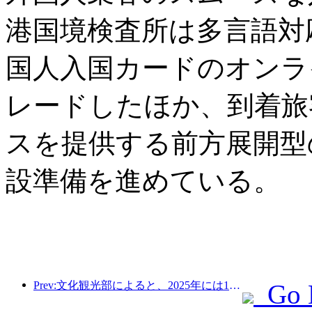
港国境検査所は多言語対
国人入国カードのオンラ
レードしたほか、到着旅
スを提供する前方展開型
設準備を進めている。
Prev:文化観光部によると、2025年には16,994か所のA級景勝地が75億1000万人の観光客を迎え、5544億9000万元の観光収入を生み出した。
Go 