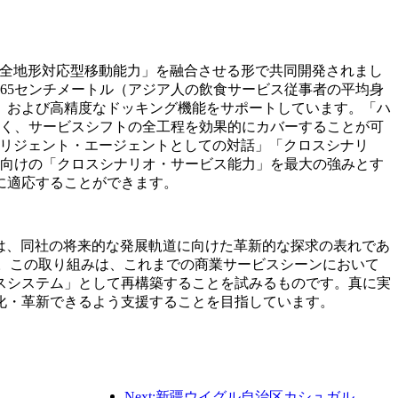
icsが有する「全地形対応型移動能力」を融合させる形で共同開発されまし
65センチメートル（アジア人の飲食サービス従事者の平均身
、および高精度なドッキング機能をサポートしています。「ハ
なく、サービスシフトの全工程を効果的にカバーすることが可
テリジェント・エージェントとしての対話」「クロスシナリ
界向けの「クロスシナリオ・サービス能力」を最大の強みとす
に適応することができます。
ションの提供は、同社の将来的な発展軌道に向けた革新的な探求の表れであ
す。この取り組みは、これまでの商業サービスシーンにおいて
スシステム」として再構築することを試みるものです。真に実
化・革新できるよう支援することを目指しています。
Next:新疆ウイグル自治区カシュガル、民族間交流の促進に向けた観光振興イベントを開催