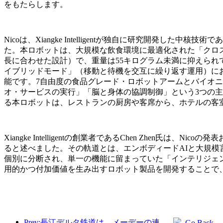
をもたらします。
Nicoは、Xiangke Intelligentが独自に研究開発した
た。本ロボットは、大規模な飲食環境に最適化された「クロス
長に合わせた設計）で、重量は55キログラム未満に抑えら
イブリッドモード」（移動と待機を交互に繰り返す運用）にお
能です。7自由度の食品グレード・ロボットアームとバイオニ
オ・サービスの実行」「脳と身体の協調制御」という3つの主
る本ロボットは、レストランの厨房や客席から、ホテルの客
Xiangke Intelligentの創業者であるChen Zh
ると述べました。その軌道とは、エンボディードAIと大規模
個別に分断され、単一の機能に留まっていた「インテリジェ
用的かつ付加価値を生み出すロボット製品を開発することで
Prev:長江デルタ鉄道は、メーデーの連休期間中に2138万人以上の乗客を輸送した。
Go Back