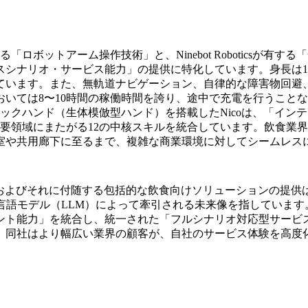
中核技術である「ロボットアーム操作技術」と、Ninebot Robot
シナリオ・サービス能力」の提供に特化しています。身長は1
れています。また、無軌道ナビゲーション、自律的な障害物回避
いては8〜10時間の稼働時間を誇り、途中で充電を行うこと
ックハンド（生体模倣型ハンド）を搭載したNicoは、「イン
要領域にまたがる12の中核スキルを統合しています。飲食業
室や共用廊下に至るまで、複雑な商業環境に対してシームレス
en氏は、Nicoの発表およびそれに付随する包括的な飲食向けソリュー
言語モデル（LLM）によって牽引される未来像を指していま
ント能力」を統合し、統一された「フルシナリオ対応型サービ
、同社はより幅広い業界の顧客が、自社のサービス体験を高度