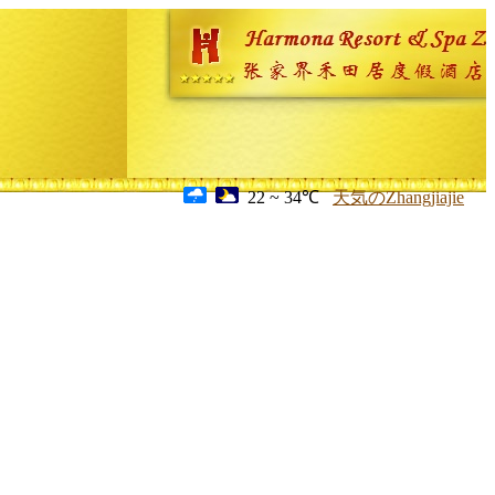
22 ~ 34℃
天気のZhangjiajie