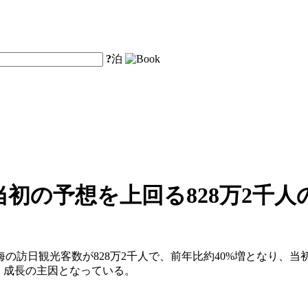
?
泊
当初の予想を上回る828万2千
の上海の訪日観光客数が828万2千人で、前年比約40%増となり、
り、成長の主因となっている。