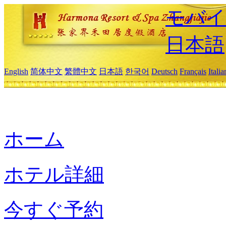
モバイ
日本語
English
简体中文
繁體中文
日本語
한국어
Deutsch
Français
Itali
ホーム
ホテル詳細
今すぐ予約