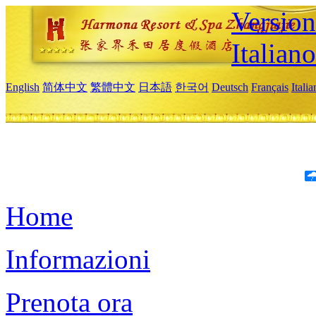
Version
Italiano
English
简体中文
繁體中文
日本語
한국어
Deutsch
Français
Itali
Home
Informazioni
Prenota ora