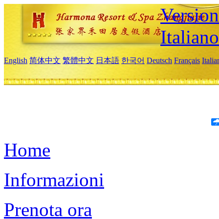
Version
Italiano
English
简体中文
繁體中文
日本語
한국어
Deutsch
Français
Itali
Home
Informazioni
Prenota ora