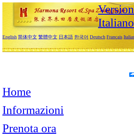
Version
Italiano
English
简体中文
繁體中文
日本語
한국어
Deutsch
Français
Itali
Home
Informazioni
Prenota ora