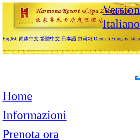
Version
Italiano
English
简体中文
繁體中文
日本語
한국어
Deutsch
Français
Itali
Home
Informazioni
Prenota ora