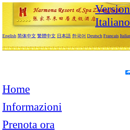
Version
Italiano
English
简体中文
繁體中文
日本語
한국어
Deutsch
Français
Itali
Home
Informazioni
Prenota ora