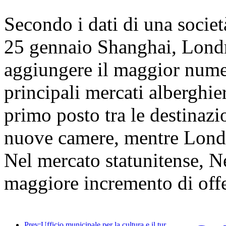
Secondo i dati di una società 
25 gennaio Shanghai, Lond
aggiungere il maggior numer
principali mercati alberghie
primo posto tra le destinazi
nuove camere, mentre Lond
Nel mercato statunitense, Ne
maggiore incremento di off
Prev:Ufficio municipale per la cultura e il turismo di Pechino: nel 2025, Pechino ha accolto 5,48 milioni di turisti in arrivo, con un aumento annuo del 39%.