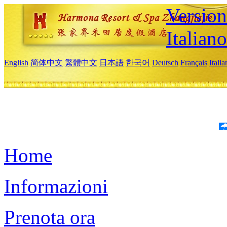
Version
Italiano
English
简体中文
繁體中文
日本語
한국어
Deutsch
Français
Itali
Home
Informazioni
Prenota ora