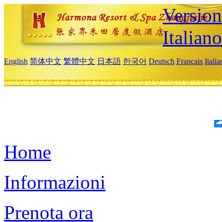
Version
Italiano
English
简体中文
繁體中文
日本語
한국어
Deutsch
Français
Itali
Home
Informazioni
Prenota ora