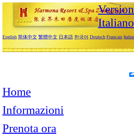
Version
Italiano
English
简体中文
繁體中文
日本語
한국어
Deutsch
Français
Itali
Home
Informazioni
Prenota ora