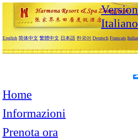
Version
Italiano
English
简体中文
繁體中文
日本語
한국어
Deutsch
Français
Itali
Home
Informazioni
Prenota ora