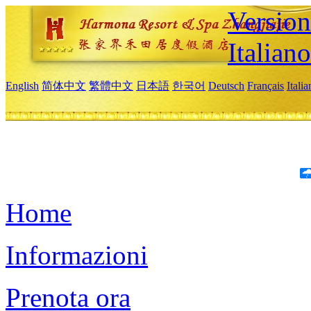
Version
Italiano
English
简体中文
繁體中文
日本語
한국어
Deutsch
Français
Itali
Home
Informazioni
Prenota ora