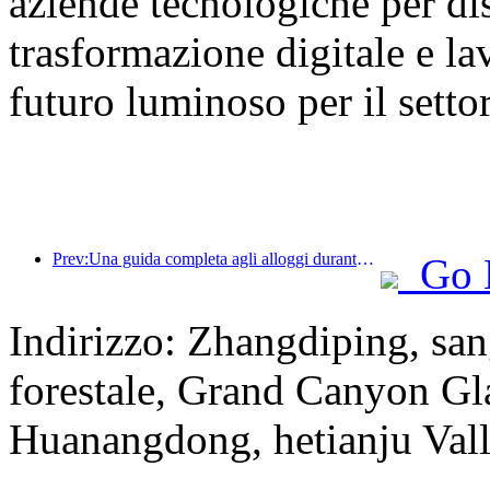
aziende tecnologiche per dis
trasformazione digitale e la
futuro luminoso per il setto
Prev:Una guida completa agli alloggi durante la stagione turistica invernale a Pechino Il nuovo cortile del Jingneng Hotel innesca una nuova mania del turismo
Go 
Indirizzo: Zhangdiping, san
forestale, Grand Canyon Gl
Huanangdong, hetianju Vall