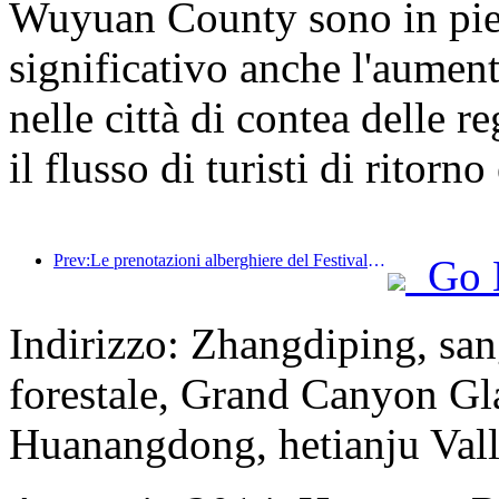
Wuyuan County sono in pien
significativo anche l'aument
nelle città di contea delle r
il flusso di turisti di ritorn
Prev:Le prenotazioni alberghiere del Festival di Primavera sono calde! Lo scorso anno, il volume di registrazione delle imprese collegate agli hotel è aumentato oltre prima dell'epidemia
Go 
Indirizzo: Zhangdiping, san
forestale, Grand Canyon Gl
Huanangdong, hetianju Vall