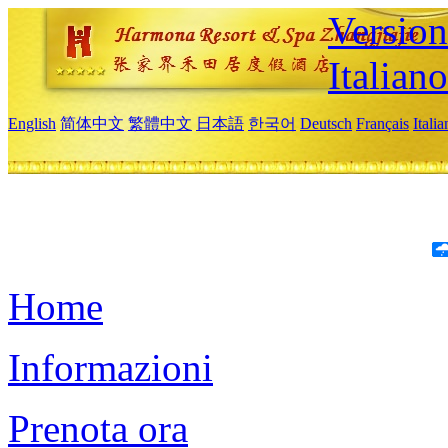
Version
Italiano
English
简体中文
繁體中文
日本語
한국어
Deutsch
Français
Itali
Home
Informazioni
Prenota ora