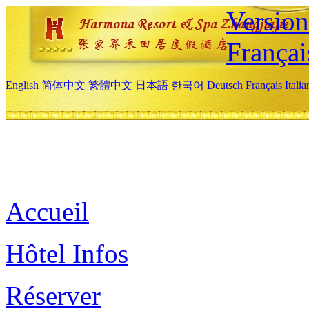
Versio
Françai
English
简体中文
繁體中文
日本語
한국어
Deutsch
Français
Itali
Accueil
Hôtel Infos
Réserver