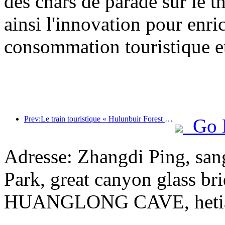
des chars de parade sur le t
ainsi l'innovation pour enri
consommation touristique et
Prev:Le train touristique « Hulunbuir Forest Rendezvous - Daxinganling Express - Starlight Train - Tianyi Journey » effectue son voyage inaugural.
Go 
Adresse: Zhangdi Ping, san
Park, great canyon glass br
HUANGLONG CAVE, hetianju