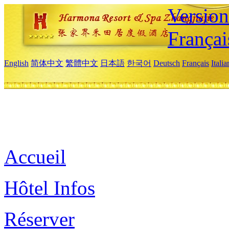
Versio
Françai
English
简体中文
繁體中文
日本語
한국어
Deutsch
Français
Itali
Accueil
Hôtel Infos
Réserver