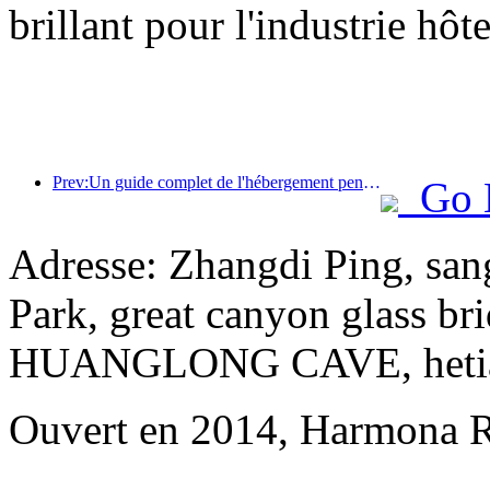
brillant pour l'industrie hôt
Prev:Un guide complet de l'hébergement pendant la saison touristique hivernale à Pékin La nouvelle cour de l'hôtel Jingneng déclenche un nouvel engouement touristique.
Go 
Adresse: Zhangdi Ping, san
Park, great canyon glass br
HUANGLONG CAVE, hetianju
Ouvert en 2014, Harmona R