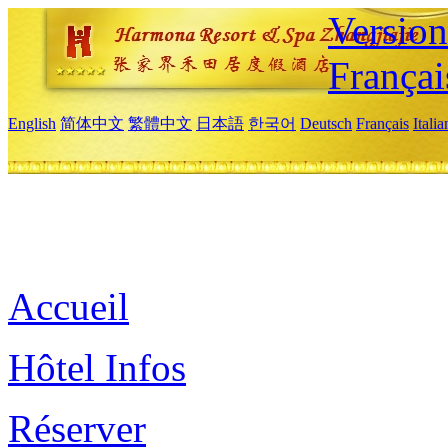
Versio
Françai
English
简体中文
繁體中文
日本語
한국어
Deutsch
Français
Itali
Accueil
Hôtel Infos
Réserver