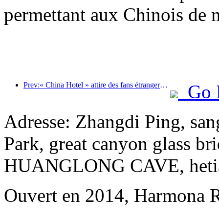
permettant aux Chinois de m
Prev:« China Hotel » attire des fans étrangers et Jinjiang Hotel reçoit fréquemment les éloges des clients étrangers
Go 
Adresse: Zhangdi Ping, san
Park, great canyon glass br
HUANGLONG CAVE, hetianju
Ouvert en 2014, Harmona R