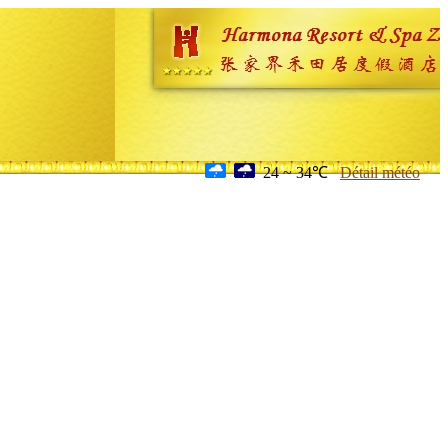
24 ~ 34℃
Détail météo