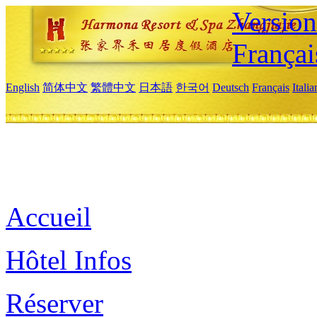
Versio
Françai
English
简体中文
繁體中文
日本語
한국어
Deutsch
Français
Itali
Accueil
Hôtel Infos
Réserver